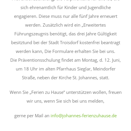
sich ehrenamtlich für Kinder und Jugendliche
engagier
en
. Diese muss nur alle
fünf Jahre erneuert
werden
. Zusätzlich wird ein
„
Erweiterte
s
Führungszeugnis
benötigt, das drei
Jahre Gültigkeit
besitzt
und
bei der
Stadt
Troisdorf
kostenfrei
beantrag
t
werden kann
,
D
ie
Formulare
erhalten Sie bei uns
.
Die Präventionsschulung findet
am
Montag,
d.
12. Juni,
um 18 Uhr
im alten Pfarrhaus Sieglar, Meindorfer
Straße, neben der Kirche St. Johannes
, statt.
Wenn Sie „Ferien zu Hause“ unterstützen wollen, freuen
wir uns, wenn Sie sich bei uns melden,
gerne per Mail
an
info@johannes-ferienzuhause.de