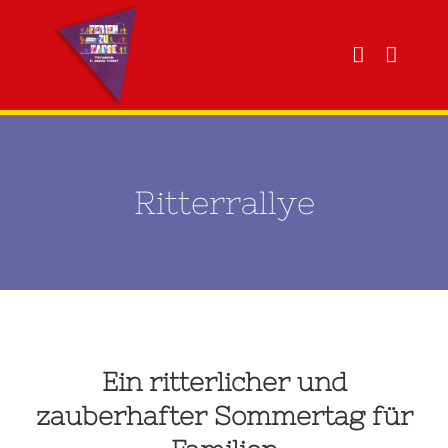
Zum
Inhalt
springen
Ritterrallye
Ein ritterlicher und
zauberhafter Sommertag für