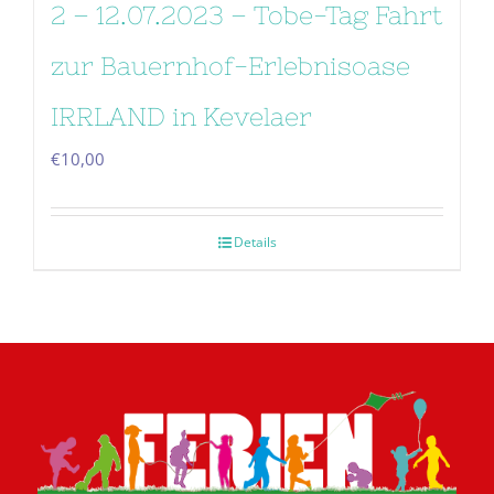
2 – 12.07.2023 – Tobe-Tag Fahrt
zur Bauernhof-Erlebnisoase
IRRLAND in Kevelaer
€
10,00
Details